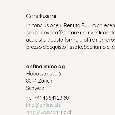
Conclusioni
In conclusione, il Rent to Buy rapprese
senza dover affrontare un investimento in
acquisto, questa formula offre numerosi v
prezzo d’acquisto fissato. Speriamo di esse
anfina immo ag
Flobotstrasse 3
8044 Zürich
Schweiz
Tel. +41 43 541 23 60
info@anfina.ch
http://www.anfina.ch