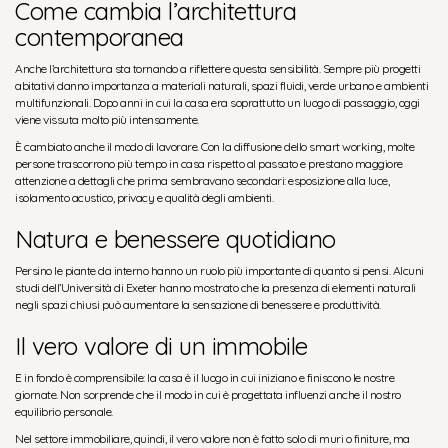
Come cambia l’architettura
contemporanea
Anche l’architettura sta tornando a riflettere questa sensibilità. Sempre più progetti
abitativi danno importanza a materiali naturali, spazi fluidi, verde urbano e ambienti
multifunzionali. Dopo anni in cui la casa era soprattutto un luogo di passaggio, oggi
viene vissuta molto più intensamente.
È cambiato anche il modo di lavorare. Con la diffusione dello smart working, molte
persone trascorrono più tempo in casa rispetto al passato e prestano maggiore
attenzione a dettagli che prima sembravano secondari: esposizione alla luce,
isolamento acustico, privacy e qualità degli ambienti.
Natura e benessere quotidiano
Persino le piante da interno hanno un ruolo più importante di quanto si pensi. Alcuni
studi dell’Università di Exeter hanno mostrato che la presenza di elementi naturali
negli spazi chiusi può aumentare la sensazione di benessere e produttività.
Il vero valore di un immobile
E in fondo è comprensibile: la casa è il luogo in cui iniziano e finiscono le nostre
giornate. Non sorprende che il modo in cui è progettata influenzi anche il nostro
equilibrio personale.
Nel settore immobiliare, quindi, il vero valore non è fatto solo di muri o finiture, ma