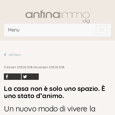
Menu
Toggle
navigat
alle News
Publiziert: 21.05.26, 10:36 Aktualisiert: 21.05.26, 10:36
La casa non è solo uno spazio. È
uno stato d’animo.
Un nuovo modo di vivere la