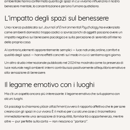
ambientale hanno confermato quanto gli spazi in cui viviamo influenzino il nostro
benessere mentale, la concentrazione e persino l’umore quotidiano.
L’impatto degli spazi sul benessere
Una ricerca pubblicata sul
Journal of Environmental Psychology
ha evidenziato
come ambienti domestici troppo caotici o sovraccarichi di oggetti possano avere un
impatto negativo sul benessere psicologico e sulla percezione di serenità all’interno
della propria casa.
Al contrario, elementi apparentemente semplici — luce naturale, ordine, comfort e
qualità degli spazi — hanno effetti concreti sul modo in cui ci sentiamo ogni giorno.
Un altro studio internazionale pubblicato nel 2024 ha mostrato come la presenza di
luce naturale negli ambienti interni contribuisca positivamente all’equilibrio emotivo e
alla sensazione di benessere.
Il legame emotivo con i luoghi
Ma c’è un aspetto ancora più interessante: il legame emotivo che sviluppiamo con
alcuni luoghi.
Gli psicologi lo chiamano
place attachment
, ovvero il rapporto affettivo che le persone
creano con gli spazi in cui vivono. È il motivo per cui alcune case ci trasmettono
immediatamente una sensazione di tranquillità, familiarità o appartenenza, mentre
altre — pur perfette sulla carta — non riescono a “parlarci”.