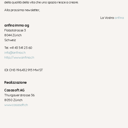
della qualità della vita che uno spazio riesce a creare.
Alla prossima newsletter,
La Vostra
anfina
anfina immo ag
Flobotstrasse 3
8044 Zürich
Schweiz
Tel. +41 43 541 23 60
info@anfina.ch
http://www.anfina.ch
IDI: CHE-196.432.915 MWST
Realizzazione
Casasoft AG
Thurgauerstrasse 36
8050 Zürich
www.casasoft.ch