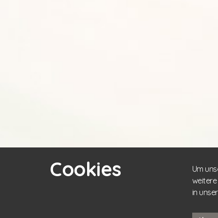
Cookies
Um unse
weitere
in unse