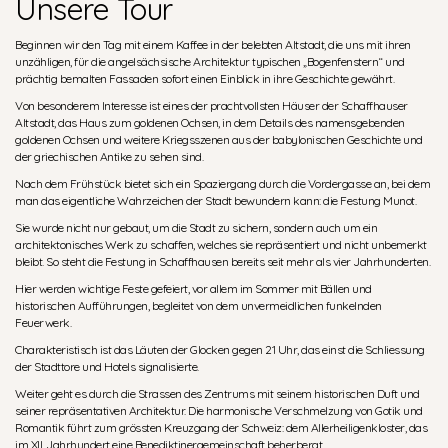
Unsere Tour
Beginnen wir den Tag mit einem Kaffee in der belebten Altstadt, die uns mit ihren
unzähligen, für die angelsächsische Architektur typischen „Bogenfenstern“ und
prächtig bemalten Fassaden sofort einen Einblick in ihre Geschichte gewährt.
Von besonderem Interesse ist eines der prachtvollsten Häuser der Schaffhauser
Altstadt, das Haus zum goldenen Ochsen, in dem Details des namensgebenden
goldenen Ochsen und weitere Kriegsszenen aus der babylonischen Geschichte und
der griechischen Antike zu sehen sind.
Nach dem Frühstück bietet sich ein Spaziergang durch die Vordergasse an, bei dem
man das eigentliche Wahrzeichen der Stadt bewundern kann: die Festung Munot.
Sie wurde nicht nur gebaut, um die Stadt zu sichern, sondern auch um ein
architektonisches Werk zu schaffen, welches sie repräsentiert und nicht unbemerkt
bleibt. So steht die Festung in Schaffhausen bereits seit mehr als vier Jahrhunderten.
Hier werden wichtige Feste gefeiert, vor allem im Sommer mit Bällen und
historischen Aufführungen, begleitet von dem unvermeidlichen funkelnden
Feuerwerk.
Charakteristisch ist das Läuten der Glocken gegen 21 Uhr, das einst die Schliessung
der Stadttore und Hotels signalisierte.
Weiter geht es durch die Strassen des Zentrums mit seinem historischen Duft und
seiner repräsentativen Architektur. Die harmonische Verschmelzung von Gotik und
Romantik führt zum grössten Kreuzgang der Schweiz: dem Allerheiligenkloster, das
im XII. Jahrhundert eine Benediktinergemeinschaft beherbergt.