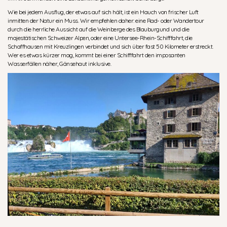
Wie bei jedem Ausflug, der etwas auf sich hält, ist ein Hauch von frischer Luft
inmitten der Natur ein Muss. Wir empfehlen daher: eine Rad- oder Wandertour
durch die herrliche Aussicht auf die Weinberge des Blauburgund und die
majestätischen Schweizer Alpen, oder eine Untersee-Rhein-Schifffahrt, die
Schaffhausen mit Kreuzlingen verbindet und sich über fast 50 Kilometer erstreckt.
Wer es etwas kürzer mag, kommt bei einer Schifffahrt den imposanten
Wasserfällen näher, Gänsehaut inklusive.