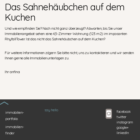
Das Sahnehäubchen auf dem
Kuchen
Und wie empfinden Sie? Noch nicht ganz überzeugt? Abwarten, bis Sie unser
Immobilienangebot sehen: eine 4,5-Zimmer-Wohnung (123 m2) im imposanten
RhyfallTower. Ist das nicht das Sahnehäubchen auf dem Kuchen?
Für weitere Informationen zögern Sie bitte nicht, uns zu kontaktieren und wir senden
Ihnen gerne alle Immobilienunterlagen zu.
Ihr anfina
say hello
facebook
immobilien-
twitter
portfolio
instagram
immobilien-
google+
linkedIn
finder