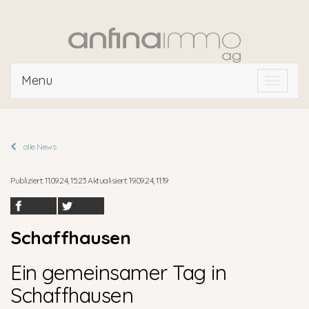
Menu
Toggle
navigat
alle News
Publiziert: 11.09.24, 15:23 Aktualisiert: 19.09.24, 11:19
Schaffhausen
Ein gemeinsamer Tag in
Schaffhausen