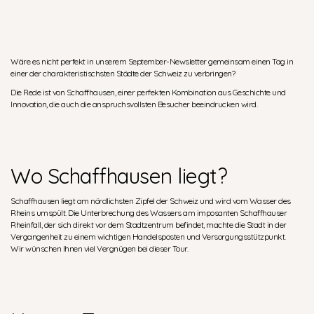
Wäre es nicht perfekt in unserem September-Newsletter gemeinsam einen Tag in
einer der charakteristischsten Städte der Schweiz zu verbringen?
Die Rede ist von Schaffhausen, einer perfekten Kombination aus Geschichte und
Innovation, die auch die anspruchsvollsten Besucher beeindrucken wird.
Wo Schaffhausen liegt?
Schaffhausen liegt am nördlichsten Zipfel der Schweiz und wird vom Wasser des
Rheins umspült. Die Unterbrechung des Wassers am imposanten Schaffhauser
Rheinfall, der sich direkt vor dem Stadtzentrum befindet, machte die Stadt in der
Vergangenheit zu einem wichtigen Handelsposten und Versorgungsstützpunkt.
Wir wünschen Ihnen viel Vergnügen bei dieser Tour.