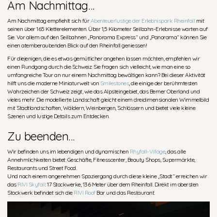
Am Nachmittag…
Am Nachmittag empfiehlt sich für
Abenteuerlustige der Erlebnispark Rheinfall
mit
seinen über 165 Kletterelementen. Über 1,5 Kilometer Seilbahn-Erlebnisse warten auf
Sie. Vor allem auf den Seilbahnen „Panorama Express“ und „Panorama“ können Sie
einen atemberaubenden Blick auf den Rheinfall geniessen!
Für diejenigen, die es etwas gemütlicher angehen lassen möchten, empfehlen wir
einen Rundgang durch die Schweiz: Sie fragen sich vielleicht, wie man eine so
umfangreiche Tour an nur einem Nachmittag bewältigen kann? Bei dieser Aktivität
hilft uns die moderne Miniaturwelt von
Smilestones
, die einige der berühmtesten
Wahrzeichen der Schweiz zeigt, wie das Alpsteingebiet, das Berner Oberland und
vieles mehr. Die modellierte Landschaft gleicht einem dreidimensionalen Wimmelbild
mit Stadtlandschaften, Wäldern, Weinbergen, Schlössern und bietet viele kleine
Szenen und lustige Details zum Entdecken.
Zu beenden…
Wir befinden uns im lebendigen und dynamischen
Rhyfall-Village
, das alle
Annehmlichkeiten bietet: Geschäfte, Fitnesscenter, Beauty Shops, Supermärkte,
Restaurants und Street Food.
Und nach einem angenehmen Spaziergang durch diese kleine „Stadt“ erreichen wir
das
RIVI Skyfall
: 17 Stockwerke, 136 Meter über dem Rheinfall. Direkt im obersten
Stockwerk befindet sich die
RIVI Roof
Bar und das Restaurant.