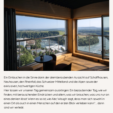
Ein Eintauchen in die Sinne dank der atemberaubenden Aussicht auf Schaffhausen,
Neuhausen, den Rheinfall, das Schweizer Mittelland und die Alpen sowie der
exklusiven, hochwertigen Küche.
Hier lassen wir unseren Tag gemeinsam ausklingen. Ein bezaubernder Tag, wie wir
finden, mit berauschenden Eindrücken und allem, was wir brauchen, was uns nur an
eines denken lässt: Wenn es so ist, wie Alec Waugh sagt, dass man sich sowohl in
einen Ort als auch in einen Menschen auf den ersten Blick verlieben kann“… dann
sind wir verliebt.