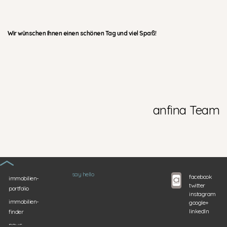
Wir wünschen Ihnen einen schönen Tag und viel Spaß!
anfina Team
say hello
facebook
immobilien-
twitter
portfolio
instagram
immobilien-
google+
linkedIn
finder
news