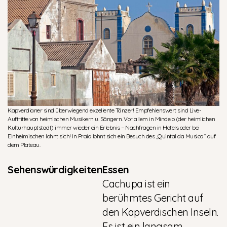
Kapverdianer sind überwiegend exzellente Tänzer! Empfehlenswert sind Live-
Auftritte von heimischen Musikern u. Sängern. Vor allem in Mindelo (der heimlichen
Kulturhauptstadt) immer wieder ein Erlebnis – Nachfragen in Hotels oder bei
Einheimischen lohnt sich! In Praia lohnt sich ein Besuch des „Quintal da Musica“ auf
dem Plateau.
Sehenswürdigkeiten
Essen
Cachupa ist ein
berühmtes Gericht auf
den Kapverdischen Inseln.
Es ist ein langsam