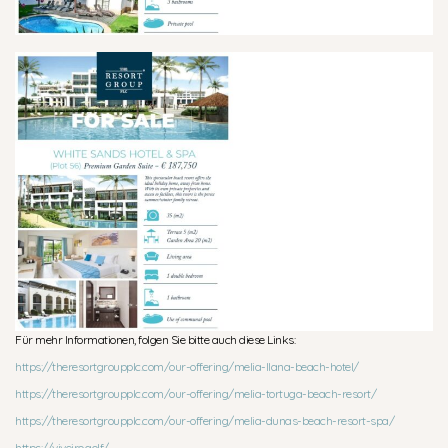
Für mehr Informationen, folgen Sie bitte auch diese Links:
https://theresortgroupplc.com/our-offering/melia-llana-beach-hotel/
https://theresortgroupplc.com/our-offering/melia-tortuga-beach-resort/
https://theresortgroupplc.com/our-offering/melia-dunas-beach-resort-spa/
https://viveiro.golf/