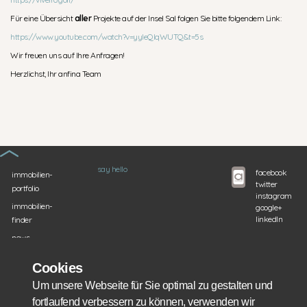
Für eine Übersicht
aller
Projekte auf der Insel Sal folgen Sie bitte folgendem Link:
https://www.youtube.com/watch?v=yyIeQIqWUTQ&t=5s
Wir freuen uns auf Ihre Anfragen!
Herzlichst, Ihr anfina Team
say hello
facebook
immobilien-
twitter
portfolio
instagram
immobilien-
google+
linkedIn
finder
news
about us
Cookies
dienstleistungen
Um unsere Webseite für Sie optimal zu gestalten und
Finanztools
fortlaufend verbessern zu können, verwenden wir