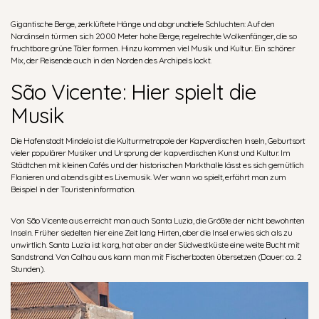
Gigantische Berge, zerklüftete Hänge und abgrundtiefe Schluchten: Auf den
Nordinseln türmen sich 2000 Meter hohe Berge, regelrechte Wolkenfänger, die so
fruchtbare grüne Täler formen. Hinzu kommen viel Musik und Kultur. Ein schöner
Mix, der Reisende auch in den Norden des Archipels lockt.
São Vicente: Hier spielt die
Musik
Die Hafenstadt Mindelo ist die Kulturmetropole der Kapverdischen Inseln, Geburtsort
vieler populärer Musiker und Ursprung der kapverdischen Kunst und Kultur. Im
Städtchen mit kleinen Cafés und der historischen Markthalle lässt es sich gemütlich
Flanieren und abends gibt es Livemusik. Wer wann wo spielt, erfährt man zum
Beispiel in der Touristeninformation.
Von São Vicente aus erreicht man auch Santa Luzia, die Größte der nicht bewohnten
Inseln. Früher siedelten hier eine Zeit lang Hirten, aber die Insel erwies sich als zu
unwirtlich. Santa Luzia ist karg, hat aber an der Südwestküste eine weite Bucht mit
Sandstrand. Von Calhau aus kann man mit Fischerbooten übersetzen (Dauer: ca. 2
Stunden).