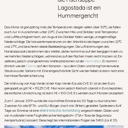
Lagostada ist ein
Hummergericht
Das Klima ist ganzjährig mild, die Temperaturen steigen selten über 30°C, sie fallen
auch nur in Ausnahmen unter 20°C. Zwischen Mai und Oktober sind Temperatur
und Luftfeuchtigkeit hoch, von August bis Oktober fallen wenige, unregelmäßige
Niederschläge. Die Wassertemperaturen an der Atlantikküste liegen zwischen 22°C
und 27°C und bescheren ideale Badebedingungen. Die Luftströmungen des
Nordostpassats bestimmen das Wetter, daher kommt es auf den bergigen Inseln zu
vermehrten Niederschlägen, während es auf den flachen Inseln recht trocken ist. Ein
seltenes, jedoch unangenehmes Wetterphänomen ist der
Harmattan
. Er kommt –
ähnlich wie der
Calima
auf den Kanaren – aus dem Osten und bringt tonnenweise
Staub aus der Sahara mit. Eine eingeschränkte Sicht wie bei Nebel ist dann noch eine
harmlose Randerscheinung.
Die Währung von Kap Verde ist der Kap-Verde-Escudo CVE. Er ist an den Euro
gekoppelt, es gilt 1 € = 110,25 CVE. Man kann jedoch faktisch überall in Euro bezahlen,
die einfache Umrechnung ist dann 1 € = 100 CVE. Es werden auch Münzen akzeptiert.
Zum 1. Januar 2019 wurde die visumsfreie Einreise bis 30 Tage zu touristischen
Zwecken für alle EFTA- und EU-Bürger (noch inkl. Briten) gestattet. Spätestens fünf
Tage vor Einreise ist eine
elektronische Anmeldung
vorgeschrieben. Dabei wird
von Ausländern eine Flughafensicherheitsgebühr (TSA= Taxa de Segurança
Aeroportuária) kassiert. Diese liegt bei internationalen Flügen bei 3400 (ca. € 31).