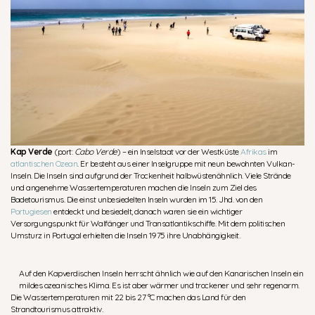
Kap Verde
(port:
Cabo Verde
) – ein Inselstaat vor der Westküste
Afrikas
im
atlantischen Ozean
. Er besteht aus einer Inselgruppe mit neun bewohnten Vulkan-
Inseln. Die Inseln sind aufgrund der Trockenheit halbwüstenähnlich. Viele Strände
und angenehme Wassertemperaturen machen die Inseln zum Ziel des
Badetourismus. Die einst unbesiedelten Inseln wurden im 15. Jhd. von den
Portugiesen
entdeckt und besiedelt, danach waren sie ein wichtiger
Versorgungspunkt für Walfänger und Transatlantikschiffe. Mit dem politischen
Umsturz in Portugal erhielten die Inseln 1975 ihre Unabhängigkeit.
Auf den Kapverdischen Inseln herrscht ähnlich wie auf den Kanarischen Inseln ein
mildes ozeanisches Klima. Es ist aber wärmer und trockener und sehr regenarm.
Die Wassertemperaturen mit 22 bis 27 °C machen das Land für den
Strandtourismus attraktiv.