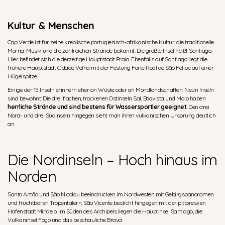
Kultur & Menschen
Cap Verde ist für seine kreolische portugiesisch-afrikanische Kultur, die traditionelle
Morna-Musik und die zahlreichen Strände bekannt. Die größte Insel heißt Santiago.
Hier befindet sich die derzeitige Hauptstadt Praia. Ebenfalls auf Santiago liegt die
frühere Hauptstadt Cidade Velha mit der Festung Forte Real de São Felipe auf einer
Hügelspitze
Einige der 15 Inseln erinnern eher an Wüste oder an Mondlandschaften. Neun Inseln
sind bewohnt: Die drei flachen, trockenen Ostinseln Sal, Boavista und Maio haben
herrliche Strände und sind bestens für Wassersportler geeignet
. Den drei
Nord- und drei Südinseln hingegen sieht man ihren vulkanischen Ursprung deutlich
an.
Die Nordinseln – Hoch hinaus im
Norden
Santo Antão und São Nicolau beeindrucken im Nordwesten mit Gebirgspanoramen
und fruchtbaren Tropentälern, São Vicente besticht hingegen mit der pittoresken
Hafenstadt Mindelo. Im Süden des Archipels liegen die Hauptinsel Santiago, die
Vulkaninsel Fogo und das beschauliche Brava.