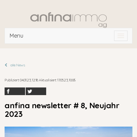
Menu
Toggle
navigat
alle News
Publiziert: 04.01.23, 12:18 Aktualisiert: 17.05.23, 10:06
anfina newsletter # 8, Neujahr
2023