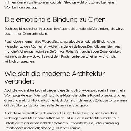
in Innenräumen positiv zum emotionalen Gleichgewicht und zum allgemeinen
Wohlbefinden beiträgt.
Die emotionale Bindung zu Orten
Doch es gibt noch einen interessanten Aspekt: die emotionale Verbindung, die wir zu
bestimmten Orten entwickeln.
Psychologen nennen dies
Place Attachment
, also die emotionale Bindung, die
Menschen zu den Räumen entwickeln, in denen sie leben. Deshalb vermitteln uns
manche Wohnungen sofort ein Gefühl von Ruhe, Vertrautheit oder Zugehörigkeit,
während andere — obwohl sie auf dem Papier perfekt erscheinen — uns nicht
wirklich ansprechen.
Wie sich die moderne Architektur
verändert
Auch die Architektur beginnt wieder, diese Sensibilität widerzuspiegeln. Immer mehr
Wohnprojekte legen Wert auf natürliche Materialien, offene Raumkonzepte, urbanes
Grün und multifunktionale Räume. Nach Jahren, in denen das Zuhause vor allem ein
Ort des Übergangs war, wird es heute viel intensiver gelebt.
Auch die Arbeitswelt hat sich verändert. Durch die Verbreitung von Homeoffice
verbringen viele Menschen deutlich mehr Zeit zu Hause und achten stärker auf
Details, die früher nebensächlich erschienen: Lichtverhältnisse, Schalldämmung,
Privatsphäre und die allgemeine Qualität der Räume.