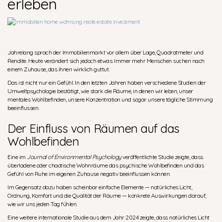
erleben
Jahrelang sprach der Immobilienmarkt vor allem über Lage, Quadratmeter und
Rendite. Heute verändert sich jedoch etwas: Immer mehr Menschen suchen nach
einem Zuhause, das ihnen wirklich guttut.
Das ist nicht nur ein Gefühl. In den letzten Jahren haben verschiedene Studien der
Umweltpsychologie bestätigt, wie stark die Räume, in denen wir leben, unser
mentales Wohlbefinden, unsere Konzentration und sogar unsere tägliche Stimmung
beeinflussen.
Der Einfluss von Räumen auf das
Wohlbefinden
Eine im
Journal of Environmental Psychology
veröffentlichte Studie zeigte, dass
überladene oder chaotische Wohnräume das psychische Wohlbefinden und das
Gefühl von Ruhe im eigenen Zuhause negativ beeinflussen können.
Im Gegensatz dazu haben scheinbar einfache Elemente — natürliches Licht,
Ordnung, Komfort und die Qualität der Räume — konkrete Auswirkungen darauf,
wie wir uns jeden Tag fühlen.
Eine weitere internationale Studie aus dem Jahr 2024 zeigte, dass natürliches Licht