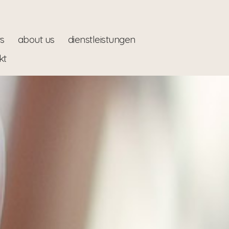
s
about us
dienstleistungen
kt